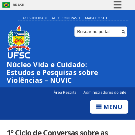
BRASIL
Simplifique!
ACESSIBILIDADE
ALTO CONTRASTE
MAPA DO SITE
Comunica BR
Participe
Acesso à informação
Legislação
Núcleo Vida e Cuidado:
Canais
Estudos e Pesquisas sobre
Violências – NUVIC
Área Restrita
Administradores do Site
MENU
1º Ciclo de Conversas sobre as