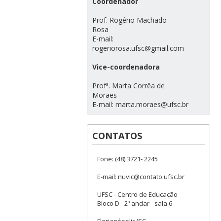
Coordenador
⠀⠀⠀⠀⠀⠀⠀⠀⠀⠀⠀⠀⠀⠀⠀⠀⠀⠀⠀⠀⠀⠀⠀⠀
Prof. Rogério Machado
Rosa⠀⠀⠀⠀⠀⠀⠀⠀
E-mail:
rogeriorosa.ufsc@gmail.com⠀⠀⠀⠀
⠀⠀⠀⠀⠀⠀⠀⠀⠀⠀⠀⠀⠀⠀⠀⠀⠀⠀⠀⠀⠀⠀
Vice-coordenadora
⠀⠀⠀⠀⠀⠀⠀⠀⠀⠀⠀⠀⠀⠀⠀⠀⠀⠀⠀⠀⠀⠀⠀⠀
Profª. Marta Corrêa de
Moraes⠀⠀⠀⠀⠀⠀
E-mail: marta.moraes@ufsc.br
CONTATOS
Fone: (48) 3721- 2245
E-mail: nuvic@contato.ufsc.br
UFSC - Centro de Educação
Bloco D - 2º andar - sala 6