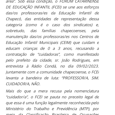
área”. Sob essa condição, o FÓRUM CATARINENSE
DE EDUCAÇÃO INFANTIL (FCEI) se une aos esforços
das/os professoras/es da Educação Infantil de
Chapecó, das entidades de representação dessa
categoria (como é o caso dos sindicatos) e,
sobretudo, das famílias chapecoenses, pela
manutenção das/os professoras/es nos Centros de
Educação Infantil Municipais (CEIM) que cuidam e
educam crianças de 0 a 3 anos, recusando a
contratação de “cuidadoras”, como manifestado
pelo prefeito da cidade, sr. João Rodrigues, em
entrevista à Rádio Condá, no dia 09/02/2023.
Juntamente com a comunidade chapecoense, o FCEI
levanta a bandeira de luta: “PROFESSOR/A, SIM.
CUIDADOR/A, NÃO.
Mais do que a mera recusa pela nomenclatura
“cuidador/a”, o FCEI se pauta no preceito legal de
que essa é uma função legalmente reconhecida pelo
Ministério do Trabalho e Previdência (MTP), por
meio da Classificação Brasileira de Ocupações