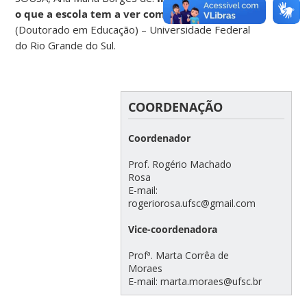
o que a escola tem a ver com isso?
2002. Tese
(Doutorado em Educação) – Universidade Federal
do Rio Grande do Sul.
COORDENAÇÃO
Coordenador
⠀⠀⠀⠀⠀⠀⠀⠀⠀⠀⠀⠀⠀⠀⠀⠀⠀⠀⠀⠀⠀⠀⠀⠀
Prof. Rogério Machado
Rosa⠀⠀⠀⠀⠀⠀⠀⠀
E-mail:
rogeriorosa.ufsc@gmail.com⠀⠀⠀⠀
⠀⠀⠀⠀⠀⠀⠀⠀⠀⠀⠀⠀⠀⠀⠀⠀⠀⠀⠀⠀⠀⠀
Vice-coordenadora
⠀⠀⠀⠀⠀⠀⠀⠀⠀⠀⠀⠀⠀⠀⠀⠀⠀⠀⠀⠀⠀⠀⠀⠀
Profª. Marta Corrêa de
Moraes⠀⠀⠀⠀⠀⠀
E-mail: marta.moraes@ufsc.br