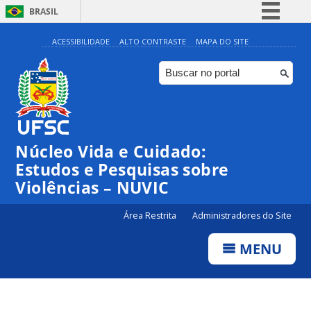
BRASIL
Simplifique!
ACESSIBILIDADE
ALTO CONTRASTE
MAPA DO SITE
Comunica BR
Participe
Acesso à informação
Legislação
Núcleo Vida e Cuidado:
Canais
Estudos e Pesquisas sobre
Violências – NUVIC
Área Restrita
Administradores do Site
MENU