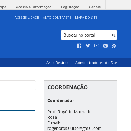
cipe
Acesso à informação
Legislação
Canais
ACESSIBILIDADE
ALTO CONTRASTE
MAPA DO SITE
Área Restrita
Administradores do Site
COORDENAÇÃO
Coordenador
⠀⠀⠀⠀⠀⠀⠀⠀⠀⠀⠀⠀⠀⠀⠀⠀⠀⠀⠀⠀⠀⠀⠀⠀
Prof. Rogério Machado
Rosa⠀⠀⠀⠀⠀⠀⠀⠀
E-mail:
rogeriorosa.ufsc@gmail.com⠀⠀⠀⠀