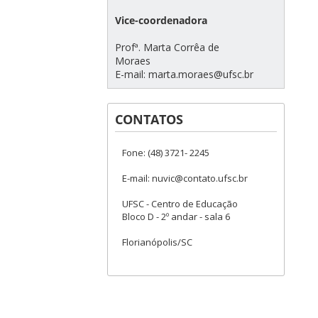
⠀⠀⠀⠀⠀⠀⠀⠀⠀⠀⠀⠀⠀⠀⠀⠀⠀⠀⠀⠀⠀⠀
Vice-coordenadora
⠀⠀⠀⠀⠀⠀⠀⠀⠀⠀⠀⠀⠀⠀⠀⠀⠀⠀⠀⠀⠀⠀⠀⠀
Profª. Marta Corrêa de
Moraes⠀⠀⠀⠀⠀⠀
E-mail: marta.moraes@ufsc.br
CONTATOS
Fone: (48) 3721- 2245
E-mail: nuvic@contato.ufsc.br
UFSC - Centro de Educação
Bloco D - 2º andar - sala 6
Florianópolis/SC