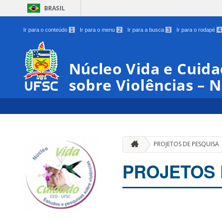
BRASIL
Ir para o conteúdo
1
Ir para o menu
2
Ir para a busca
3
Ir para o rodapé
4
Núcleo Vida e Cuida
sobre Violências – 
PROJETOS DE PESQUISA
PROJETOS 